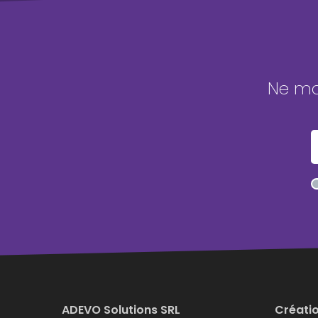
Ne man
ADEVO Solutions SRL
Créatio