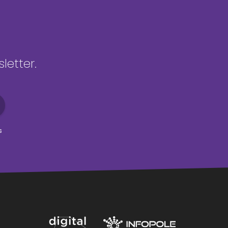
letter.
s