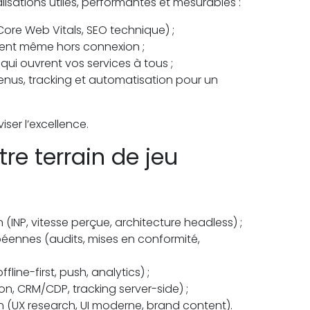
isations utiles, performantes et mesurables :
Core Web Vitals, SEO technique) ;
sent même hors connexion ;
qui ouvrent vos services à tous ;
nus, tracking et automatisation pour un
ser l’excellence.
re terrain de jeu
INP, vitesse perçue, architecture headless) ;
éennes (audits, mises en conformité,
line-first, push, analytics) ;
on, CRM/CDP, tracking server-side) ;
n (UX research, UI moderne, brand content).