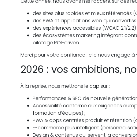
Cette année, nous avons mis l’accent sur des réal
des sites plus rapides et mieux référencés (
des PWA et applications web qui convertis
des expériences accessibles (WCAG 2.1/2.2) 
des écosystèmes marketing intégrant conte
pilotage ROI-driven.
Merci pour votre confiance : elle nous engage à vi
2026 : vos ambitions, not
À la reprise, nous mettrons le cap sur :
Performances & SEO de nouvelle génération (
Accessibilité conforme aux exigences europ
formation d’équipes) ;
PWA & apps centrées produit et rétention (off
E-commerce plus intelligent (personnalisati
Design & contenus qui servent la conversio