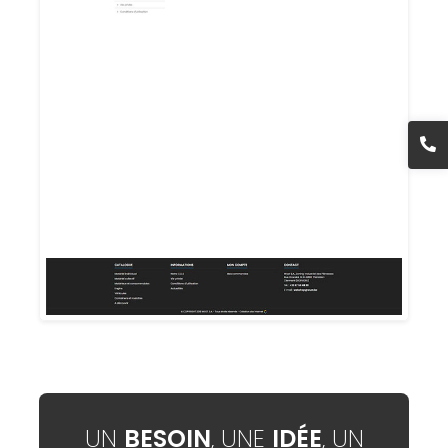
UN
BESOIN
, UNE
IDÉE
, UN