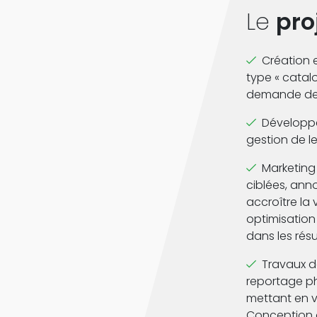
Le
pro
Création 
type « catal
demande de
Développe
gestion de le
Marketing
ciblées, ann
accroître la v
optimisation
dans les rés
Travaux de
reportage pho
mettant en va
Conception d